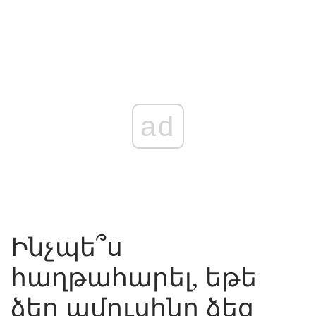
ad
Ինչպե՞ս
հաղթահարել, եթե
ձեր ամուսինը ձեզ