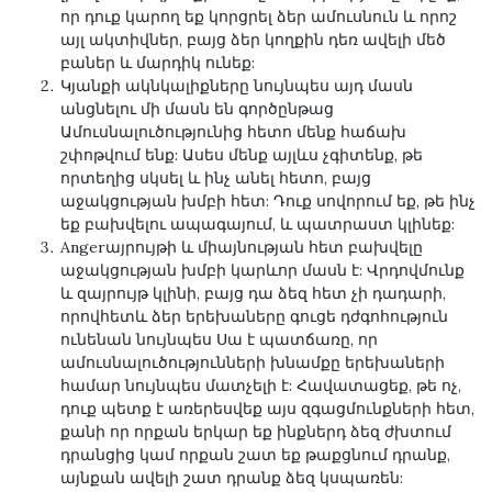
որ դուք կարող եք կորցրել ձեր ամուսնուն և որոշ
այլ ակտիվներ, բայց ձեր կողքին դեռ ավելի մեծ
բաներ և մարդիկ ունեք:
Կյանքի ակնկալիքները նույնպես այդ մասն
անցնելու մի մասն են
գործընթաց
Ամուսնալուծությունից հետո մենք հաճախ
շփոթվում ենք: Ասես մենք այլևս չգիտենք, թե
որտեղից սկսել և ինչ անել հետո, բայց
աջակցության խմբի հետ: Դուք սովորում եք, թե ինչ
եք բախվելու ապագայում, և պատրաստ կլինեք:
Angerայրույթի և միայնության հետ բախվելը
աջակցության խմբի կարևոր մասն է: Վրդովմունք
և զայրույթ կլինի, բայց դա ձեզ հետ չի դադարի,
որովհետև
ձեր երեխաները գուցե դժգոհություն
ունենան
նույնպես Սա է պատճառը, որ
ամուսնալուծությունների խնամքը երեխաների
համար նույնպես մատչելի է: Հավատացեք, թե ոչ,
դուք պետք է առերեսվեք այս զգացմունքների հետ,
քանի որ որքան երկար եք ինքներդ ձեզ ժխտում
դրանցից կամ որքան շատ եք թաքցնում դրանք,
այնքան ավելի շատ դրանք ձեզ կսպառեն: