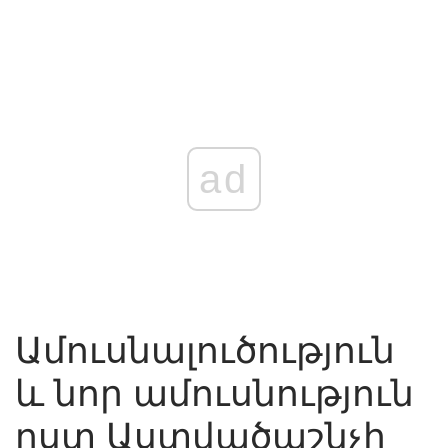
ad
Ամուսնալուծություն
և նոր ամուսնություն
ըստ Աստվածաշնչի