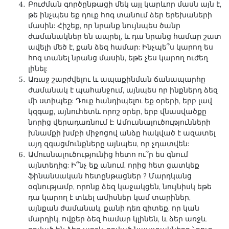
Բուժման գործընթացի մեկ այլ կարևոր մասն այն է,
թե ինչպես եք դուք հոգ տանում ձեր երեխաների
մասին: Հիշեք, որ նրանք նույնպես ծանր
ժամանակներ են ապրել, և դա նրանց համար շատ
ավելի մեծ է, քան ձեզ համար: Ինչպե՞ս կարող ես
հոգ տանել նրանց մասին, եթե չես կարող ուժեղ
լինել:
Առաջ շարժվելու և ապաքինման ճանապարհը
ժամանակ է պահանջում, այնպես որ ինքներդ ձեզ
մի ստիպեք: Դուք հանդիպելու եք օրերի, երբ լավ
կզգաք, այնուհետև որոշ օրեր, երբ վնասվածքը
նորից վերադառնում է: Ամուսնալուծությունների
խնամքի խմբի միջոցով անձը հակված է ազատել
այդ զգացմունքները այնպես, որ չդատվեն:
Ամուսնալուծությունից հետո ու՞ր ես գնում
այնտեղից: Ի՞նչ եք անում, որից հետ ցատկեք
ֆինանսական հետընթացներ
? Մարդկանց
օգնությամբ, որոնք ձեզ կաջակցեն, նույնիսկ եթե
դա կարող է տևել ամիսներ կամ տարիներ,
այնքան ժամանակ, քանի դեռ գիտեք, որ կան
մարդիկ, ովքեր ձեզ համար կլինեն, և ձեր առջև